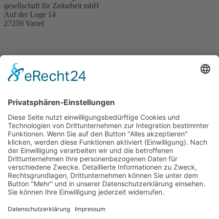
gesellschaft für Zeitarbeit mbH
Auf der Loge 14
27259 Varrel
News
Karriere
Impressum
Datenschutz
Seminare
Kontakt
Teilnahmebedingungen
Stornierung
Cookie-Einstellungen
0 42 74 / 93 15-0
0 42 74 / 93 15-50