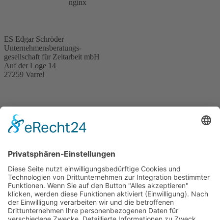
ES Edgar Schröder
Unternehmensberatungs-
gesellschaft für Zeitarbeit mbH
Auf der Loge 14
27259 Varrel
News
Karriere
Impressum
Datenschutz
Seminare
Kontakt
Teilnahmebedingungen
Stornierung
Cookie-Einstellungen