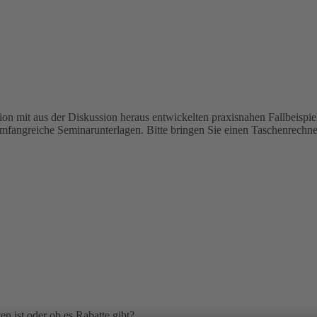
on mit aus der Diskussion heraus ent­wickelten praxisnahen Fallbeispie
umfangreiche Seminarunterlagen. Bitte bringen Sie einen Taschenrechne
n ist oder ob es Rabatte gibt?