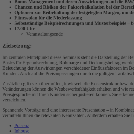
Bonus Management und deren Auswirkungen auf die BW
Chancen und Risiken der Faktorkalkulation bei der Bere
Optionen zur Beibehaltung der festgelegten ­Margen, um ­di
Fitnessplan für die Niederlassung
Selbstständige Beispielrechnungen und
Musterbeispiele – b
17.00 Uhr
Veranstaltungsende
Zielsetzung:
Im zentralen Mittelpunkt dieses Seminars steht die Darstellung der B
Basics für Ergebnisrechnung, Rohmarge und Deckungsbeitrag werden 
Beleuchtung der Auswirkungen verschiedener Einflussfaktoren im Bere
Kunden. Auch auf die Preisanpassungen durch die gültigen Tarifabsc
Zusätzlich gilt es zu überprüfen, inwieweit die Kostenstruktur bzw. 
Veränderungen können die Wettbewerbsfähigkeit erhalten und wie rea
Preisgespräche mit Ihren Kunden sicher justieren können. Sie erkenn
verzeichnen.
Spannende Vorträge und eine interessante Präsentation – in Kombinati
vermitteln Ihnen die relevanten Kennzahlen. Außer­dem erhalten Sie 
Präsenz
Inhouse