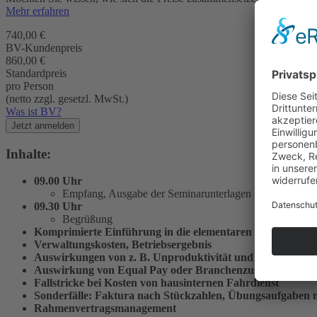
Mehr erfahren
740,00 €
BV-Kundenpreis
860,00 €
Standardpreis
pro Person
(netto zzgl. gesetzl. MwSt.)
Was ist BV?
Jetzt anmelden
Inhalte:
09.00 Uhr
Empfang, Ausgabe der Seminarunterlagen
09.30 Uhr
Begrüßung
Komprimierte Einführung in die elementaren Grundlagen de
Verwaltungskosten, Betriebsergebnis
Auswirkungen von z. B. Unproduktivität und Durchschni
Auswirkung von Equal Pay oder Branchen­zuschlag auf di
Fallstricke bei Kosten von hausinternen Fahrdienst
Sonderfälle: Faktura nach Stückzahlen, Übungs­aufgaben m
Rahmenvertragsmanagement