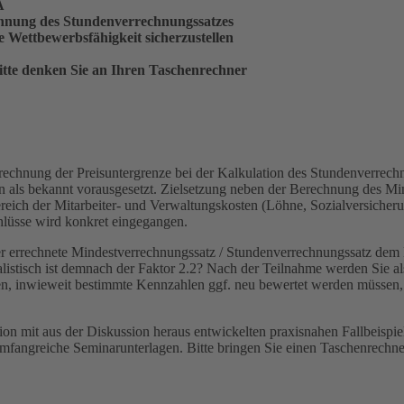
A
chnung des Stundenverrechnungssatzes
e Wettbewerbsfähigkeit ­sicherzustellen
itte denken Sie an Ihren ­Taschenrechner
erechnung der Preisuntergrenze bei der Kalkulation des Stundenverrech
als bekannt vorausgesetzt. Zielsetzung neben der Berechnung des Min
ich der Mitarbeiter- und Verwaltungskosten (Löhne, Sozialversicherung
hlüsse wird konkret eingegangen.
der errechnete Mindestverrechnungssatz / Stundenverrechnungssatz dem 
listisch ist demnach der Faktor 2.2? Nach der Teilnahme werden Sie a
en, inwieweit bestimmte Kennzahlen ggf. neu bewertet werden müssen, 
on mit aus der Diskussion heraus ent­wickelten praxisnahen Fallbeispie
umfangreiche Seminarunterlagen. Bitte bringen Sie einen Taschenrechne