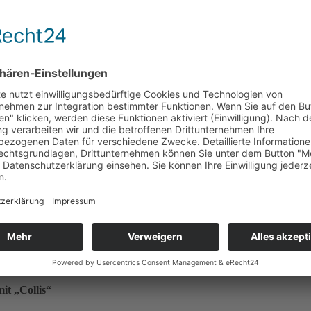
r Kalkulation des ­Stundenverrechnungssatzes in der Zeitarbeit
ttsberechnung bei Urlaub und
Krankheit
e Urlaubs- und Kranken­durchschnittsberechnung nach Tarifvertr
it „Collis“