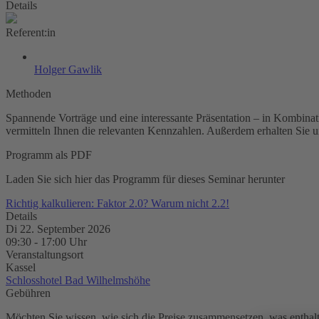
Details
Referent:in
Holger Gawlik
Methoden
Spannende Vorträge und eine interessante Präsentation – in Kombinati
vermitteln Ihnen die relevanten Kennzahlen. Außer­dem erhalten Sie 
Programm als PDF
Laden Sie sich hier das Programm für dieses Seminar herunter
Richtig kalkulieren: Faktor 2.0? Warum nicht 2.2!
Details
Di 22. September 2026
09:30
-
17:00
Uhr
Veranstaltungsort
Kassel
Schlosshotel Bad Wilhelmshöhe
Gebühren
Möchten Sie wissen, wie sich die Preise zusammensetzen, was enthalte