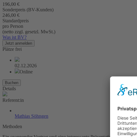
196,00 €
Sonderpreis (BV-Kunden)
246,00 €
Standardpreis
pro Person
(netto zzgl. gesetzl. MwSt.)
Was ist BV?
Jetzt anmelden
Plätze frei
02.12.2026
Online
Buchen
Details
Referent:in
Mathias Söhngen
Methoden
Ein spannender Vortrag und eine interessante Präsentation vermitteln 