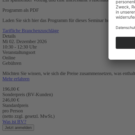
Programm als PDF
Laden Sie sich hier das Programm für dieses Seminar herunter
Tarifliche Branchenzuschläge
Details
Mi 02. Dezember 2026
10:30
-
12:30
Uhr
Veranstaltungsort
Online
Gebühren
Möchten Sie wissen, wie sich die Preise zusammensetzen, was enthalte
Mehr erfahren
196,00 €
Sonderpreis (BV-Kunden)
246,00 €
Standardpreis
pro Person
(netto zzgl. gesetzl. MwSt.)
Was ist BV?
Jetzt anmelden