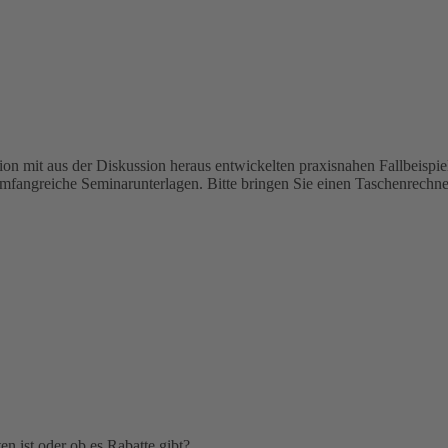
on mit aus der Diskussion heraus ent­wickelten praxisnahen Fallbeispie
umfangreiche Seminarunterlagen. Bitte bringen Sie einen Taschenrechne
n ist oder ob es Rabatte gibt?