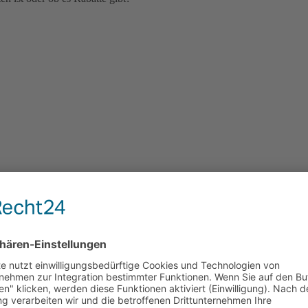
r Kalkulation des ­Stundenverrechnungssatzes in der Zeitarbeit
ttsberechnung bei Urlaub und
Krankheit
e Urlaubs- und Kranken­durchschnittsberechnung nach Tarifvertr
it „Collis“