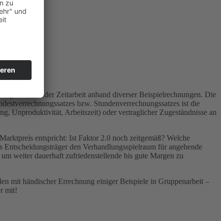
nungssatzes in der Zeitarbeit anhand diverser Beispielrechnungen. Die
destverrechnungssatzes bzw. Stundenverrechnungssatzes ist die
, Unproduktivität, Arbeitszeit) oder vertraglicher Zugeständnisse an
Marktpreis entspricht: Ist Faktor 2.0 noch zeitgemäß? Welche
ls Entscheidungsträger den Verhandlungsspielraum für angehende
um weiter dauerhaft zufriedenstellende bis gute Margen zu
len mit händischer Errechnung einiger Beispiele in Gruppenarbeit –
r mit!