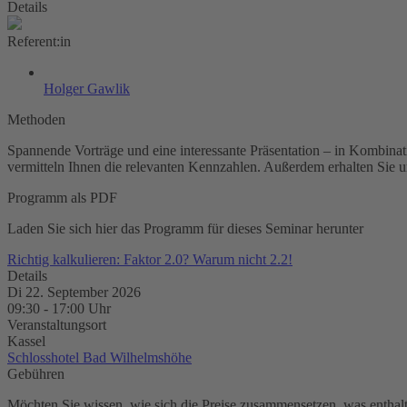
Details
Referent:in
Holger Gawlik
Methoden
Spannende Vorträge und eine interessante Präsentation – in Kombinati
vermitteln Ihnen die relevanten Kennzahlen. Außer­dem erhalten Sie 
Programm als PDF
Laden Sie sich hier das Programm für dieses Seminar herunter
Richtig kalkulieren: Faktor 2.0? Warum nicht 2.2!
Details
Di 22. September 2026
09:30
-
17:00
Uhr
Veranstaltungsort
Kassel
Schlosshotel Bad Wilhelmshöhe
Gebühren
Möchten Sie wissen, wie sich die Preise zusammensetzen, was enthalte