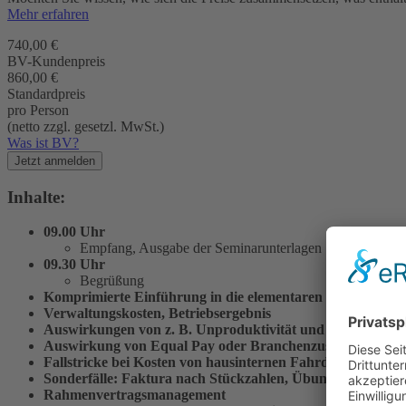
Mehr erfahren
740,00 €
BV-Kundenpreis
860,00 €
Standardpreis
pro Person
(netto zzgl. gesetzl. MwSt.)
Was ist BV?
Jetzt anmelden
Inhalte:
09.00 Uhr
Empfang, Ausgabe der Seminarunterlagen
09.30 Uhr
Begrüßung
Komprimierte Einführung in die elementaren Grundlagen de
Verwaltungskosten, Betriebsergebnis
Auswirkungen von z. B. Unproduktivität und Durchschni
Auswirkung von Equal Pay oder Branchen­zuschlag auf di
Fallstricke bei Kosten von hausinternen Fahrdienst
Sonderfälle: Faktura nach Stückzahlen, Übungs­aufgaben m
Rahmenvertragsmanagement