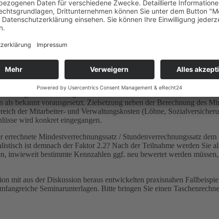
A
chnung des Stundenverrechnungssatzes
e Wettbewerbsfähigkeit ­sicherzustellen
itte denken Sie an Ihren ­Taschenrechner
erechnung der Preisuntergrenze bei der Kalkulation des Stundenverrech
als bekannt vorausgesetzt. Zielsetzung neben der Berechnung des Min
ich der Mitarbeiter- und Verwaltungskosten (Löhne, Sozialversicherung
hlüsse wird konkret eingegangen.
der errechnete Mindestverrechnungssatz / Stundenverrechnungssatz dem 
listisch ist demnach der Faktor 2.2? Nach der Teilnahme werden Sie a
en, inwieweit bestimmte Kennzahlen ggf. neu bewertet werden müssen, 
on mit aus der Diskussion heraus ent­wickelten praxisnahen Fallbeispie
umfangreiche Seminarunterlagen. Bitte bringen Sie einen Taschenrechne