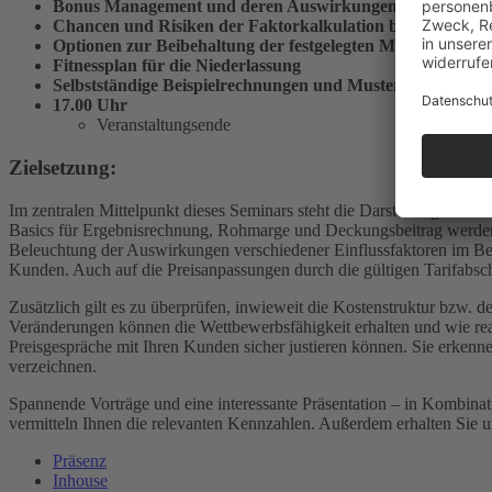
Bonus Management und deren Auswirkungen auf die BW
Chancen und Risiken der Faktorkalkulation bei der Bere
Optionen zur Beibehaltung der festgelegten ­Margen, um ­di
Fitnessplan für die Niederlassung
Selbstständige Beispielrechnungen und
Musterbeispiele – b
17.00 Uhr
Veranstaltungsende
Zielsetzung:
Im zentralen Mittelpunkt dieses Seminars steht die Darstellung der B
Basics für Ergebnisrechnung, Rohmarge und Deckungsbeitrag werden 
Beleuchtung der Auswirkungen verschiedener Einflussfaktoren im Bere
Kunden. Auch auf die Preisanpassungen durch die gültigen Tarifabsc
Zusätzlich gilt es zu überprüfen, inwieweit die Kostenstruktur bzw. 
Veränderungen können die Wettbewerbsfähigkeit erhalten und wie rea
Preisgespräche mit Ihren Kunden sicher justieren können. Sie erkenn
verzeichnen.
Spannende Vorträge und eine interessante Präsentation – in Kombinati
vermitteln Ihnen die relevanten Kennzahlen. Außer­dem erhalten Sie 
Präsenz
Inhouse