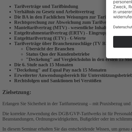
Tarifverträge und Tarifbindung
Verhältnis zu Gesetz und Arbeitsvertrag
Die BA in den Fachlichen Weisungen zur ­Tarifanwendung
Rechtsprechung zur Abweichung zum Tarifvertrag oder de
Manteltarifvertrag (MTV) - wesentliche Inhalte
Entgeltrahmentarifvertrag (ERTV) - Eingruppierungsgrun
Entgelttarifvertrag (ETV) - €-Werte
Tarifverträge über Branchenzuschläge (TV BZ)
Übersicht der Branchen
Status Quo der Kundenbetriebe
"Deckelung" auf Vergleichslohn in den ersten 15 Mo
Die 6. Stufe nach 15 Monaten
"Deckelung" auf Equal Pay nach 15 Monaten
Erweiterter Anwendungsbereich für Unterstützungsbetrie
Rechtsfolgen und Sanktionen bei Verstößen
Zielsetzung:
Erlangen Sie Sicherheit in der Tarifumsetzung – mit Praxisbezug und
Die korrekte Anwendung des DGB/GVP-Tarifwerks ist für Personaldienst
Beanstandungen, Ordnungswidrigkeiten, Bußgelder oder im schlimms
In diesem Seminar erhalten Sie das entscheidende Wissen, um genau d