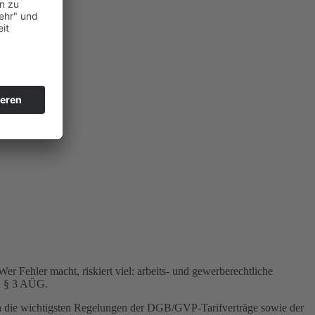
r Fehler macht, riskiert viel: arbeits- und gewerberechtliche
ch § 3 AÜG.
ich die wichtigsten Regelungen der DGB/GVP-Tarifverträge sowie der