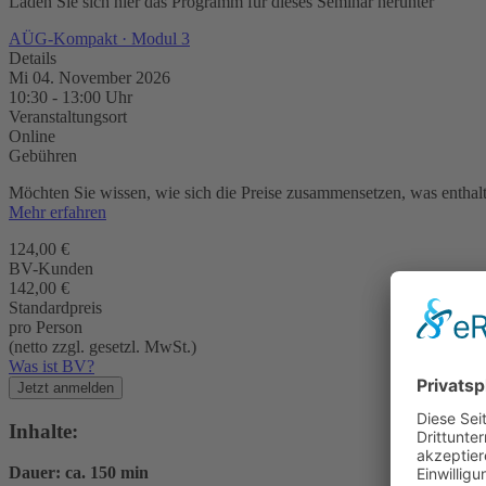
Laden Sie sich hier das Programm für dieses Seminar herunter
AÜG-Kompakt · Modul 3
Details
Mi 04. November 2026
10:30
-
13:00
Uhr
Veranstaltungsort
Online
Gebühren
Möchten Sie wissen, wie sich die Preise zusammensetzen, was enthalte
Mehr erfahren
124,00 €
BV-Kunden
142,00 €
Standardpreis
pro Person
(netto zzgl. gesetzl. MwSt.)
Was ist BV?
Jetzt anmelden
Inhalte:
Dauer: ca. 150 min