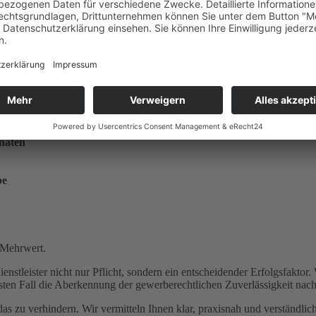
r EU-Richtlinie
dsätze
naten
be
 Mehrwert.
leister nicht nur Pflicht, sondern ein entscheidender Erfolgsfaktor. We
ten Fall die Aberkennung der gewerberechtlichen Zuverlässigkeit na
as zu verhindern. Wir vermitteln Ihnen klar, praxisnah und verständl