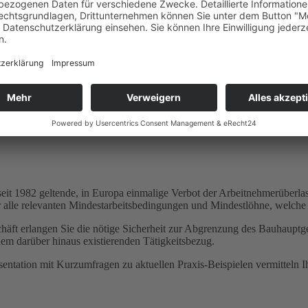
werbe
aft (GSA Fleisch)
em AÜG und AEntG
sbereich des AEntG
edingungen/-löhne
 seit 1982 geltende, in Europa einmalige Verbot der Arbeitnehmerüber
er alle relevanten Mindestarbeitsbedingungen und Mindestlöhne, welch
häft erlangen Sie die nötige Sicherheit zur Abgrenzung des Bauhaupt
dem darüber hinaus existierenden Tätigkeitsbezug.
äsentation mit Kurzumfragen zu aktuellen Praxis-Beispielen vermitteln 