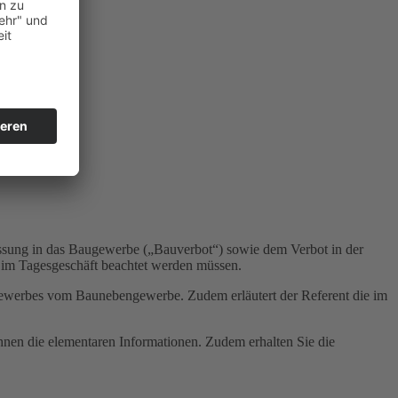
lassung in das Baugewerbe („Bauverbot“) sowie dem Verbot in der
e im Tagesgeschäft beachtet werden müssen.
gewerbes vom Baunebengewerbe. Zudem erläutert der Referent die im
Ihnen die elementaren Informationen. Zudem erhalten Sie die