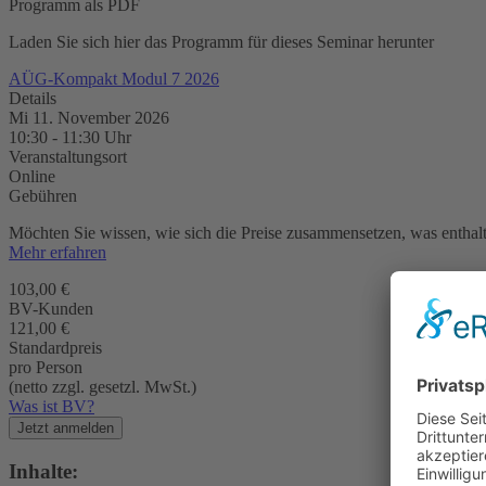
Programm als PDF
Laden Sie sich hier das Programm für dieses Seminar herunter
AÜG-Kompakt Modul 7 2026
Details
Mi 11. November 2026
10:30
-
11:30
Uhr
Veranstaltungsort
Online
Gebühren
Möchten Sie wissen, wie sich die Preise zusammensetzen, was enthalte
Mehr erfahren
103,00 €
BV-Kunden
121,00 €
Standardpreis
pro Person
(netto zzgl. gesetzl. MwSt.)
Was ist BV?
Jetzt anmelden
Inhalte: