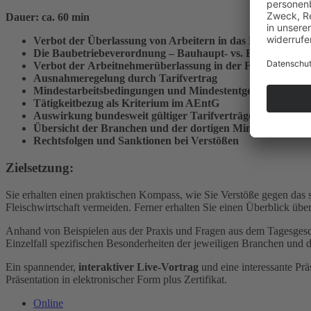
Dauer: ca. 60 min
Verbot der Überlassung von Arbeitern in das ­Baugewerbe
Die Baubetriebeverordnung – Bauhaupt- vs. ­Baunebenge
Verbot der Arbeitnehmerüberlassung in der Fleischwirtsch
Ausnahmeregelung durch Tarifvertrag
Mindestarbeitsbedingungen und Mindestentgelte nach d
Tätigkeitbezug als Kriterium im AEntG
Auswirkung bundesweit gültiger Tarifverträge im Geltung
Übersicht der Branchen und der dortigen Mindestarbeitsb
Rechtsfolgen und Sanktionen bei Verstößen
Zielsetzung:
Sie erhalten einen praktischen Kompass, wie Sie Verstöße gegen das
Fleischwirtschaft vermeiden. Ferner erhalten Sie einen Überblick üb
Anhand von Beispielen aus der Praxis und Fragen aus dem Tagesgesc
Einzelfall spezifischen Besonderheiten der jeweiligen ­Branchen und 
Ein spannender,
interaktiver Live-Vortrag
und eine interessante Pr
Präsentation in elektronischer Form plus Zertifikat.
Online