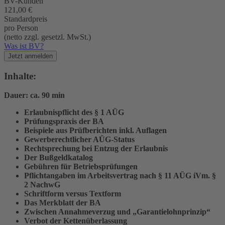
BV-Kunden
121,00 €
Standardpreis
pro Person
(netto zzgl. gesetzl. MwSt.)
Was ist BV?
Jetzt anmelden
Inhalte:
Dauer: ca. 90 min
Erlaubnispflicht des § 1 AÜG
Prüfungspraxis der BA
Beispiele aus Prüfberichten inkl. Auflagen
Gewerberechtlicher AÜG-Status
Rechtsprechung bei Entzug der Erlaubnis
Der Bußgeldkatalog
Gebühren für Betriebsprüfungen
Pflichtangaben im Arbeitsvertrag nach § 11 AÜG iVm. §
2 NachwG
Schriftform versus Textform
Das Merkblatt der BA
Zwischen Annahmeverzug und ­„Garantielohnprinzip“
Verbot der Kettenüberlassung