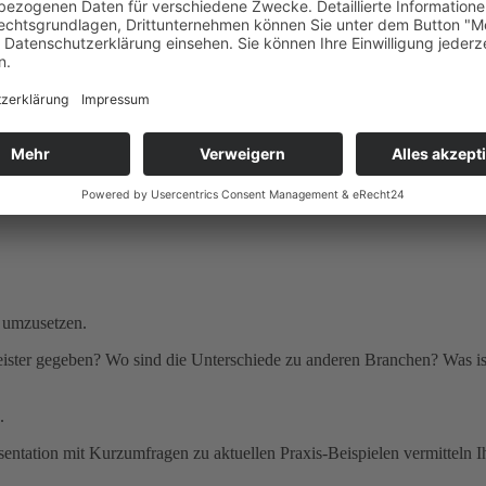
s umzusetzen.
leister gegeben? Wo sind die Unterschiede zu anderen Branchen? Was i
.
äsentation mit Kurzumfragen zu aktuellen Praxis-Beispielen vermitteln 