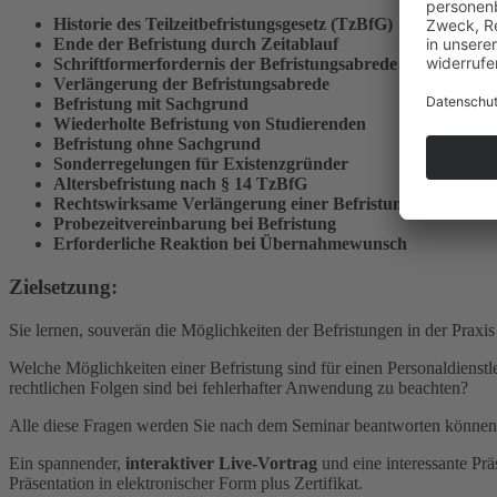
Historie des Teilzeitbefristungsgesetz (TzBfG)
Ende der Befristung durch Zeitablauf
Schriftformerfordernis der Befristungsabrede
Verlängerung der Befristungsabrede
Befristung mit Sachgrund
Wiederholte Befristung von Studierenden
Befristung ohne Sachgrund
Sonderregelungen für Existenzgründer
Altersbefristung nach § 14 TzBfG
Rechtswirksame Verlängerung einer Befristung
Probezeitvereinbarung bei Befristung
Erforderliche Reaktion bei Übernahmewunsch
Zielsetzung:
Sie lernen, souverän die Möglichkeiten der Befristungen in der Praxi
Welche Möglichkeiten einer Befristung sind für einen Personaldienst
rechtlichen Folgen sind bei fehlerhafter Anwendung zu beachten?
Alle diese Fragen werden Sie nach dem Seminar beantworten können
Ein spannender,
interaktiver Live-Vortrag
und eine interessante Pr
Präsentation in elektronischer Form plus Zertifikat.