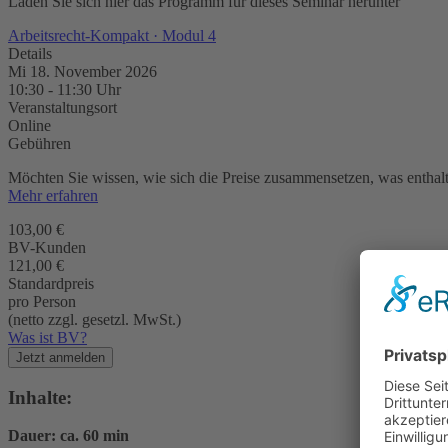
Laden Sie sich hier das Programm für dieses Seminar herunter
Arbeitsrecht-Kompakt · Modul 4
Details
Mi 18. November 2026
10:30
-
11:30
Uhr
Veranstaltungsort
Online
Gebühren
Möchten Sie wissen, wie sich die Preise zusammensetzen, was enthalte
Mehr erfahren
103,00 €
BV-Kunden
121,00 €
Standardpreis
pro Person
(netto zzgl. gesetzl. MwSt.)
Was ist BV?
Jetzt anmelden
Inhalte:
Dauer: ca. 60 min